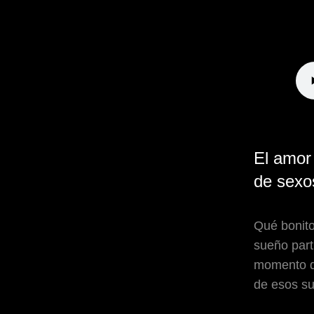
El amor 
de sexos
Qué bonito
sueño part
momento d
de esos su