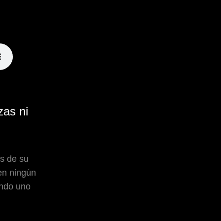
zas ni
os de su
en ningún
endo uno