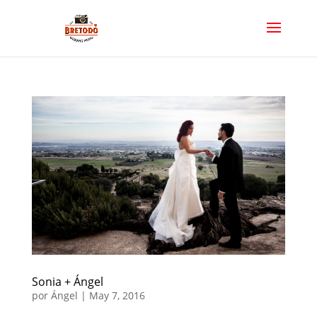
Sonia + Ángel
por
Ángel
|
May 7, 2016